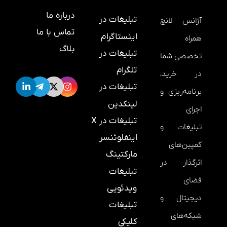
درباره ما
تبلیغات در
آژانس لانچ
تماس با ما
اینستاگرام
همراه
بلاگ
تبلیغات در
تخصصی شما
تلگرام
در خرید،
تبلیغات در
برنامه‌ریزی و
لینکدین
اجرای
تبلیغات در X
تبلیغات و
اینفلوئنسر
کمپین‌های
مارکتینگ
اثرگذار در
تبلیغات
فضای
ویدئویی
دیجیتال و
تبلیغات
شبکه‌های
کلیکی