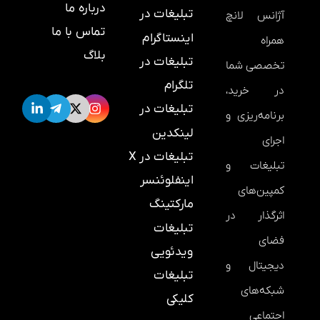
درباره ما
تبلیغات در
آژانس لانچ
تماس با ما
اینستاگرام
همراه
بلاگ
تبلیغات در
تخصصی شما
تلگرام
در خرید،
تبلیغات در
برنامه‌ریزی و
لینکدین
اجرای
تبلیغات در X
تبلیغات و
اینفلوئنسر
کمپین‌های
مارکتینگ
اثرگذار در
تبلیغات
فضای
ویدئویی
دیجیتال و
تبلیغات
شبکه‌های
کلیکی
اجتماعی