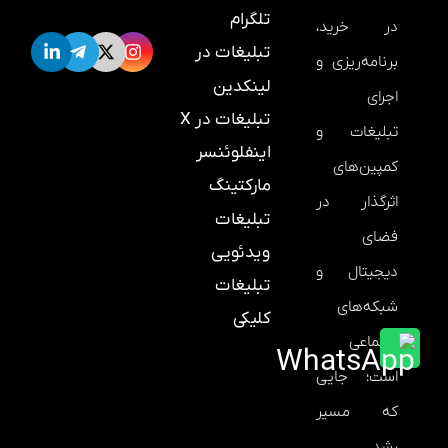
تلگرام
در خرید،
تبلیغات در
برنامه‌ریزی و
لینکدین
اجرای
تبلیغات در X
تبلیغات و
اینفلوئنسر
کمپین‌های
مارکتینگ
اثرگذار در
تبلیغات
فضای
ویدئویی
دیجیتال و
تبلیغات
شبکه‌های
کلیکی
اجتماعی
است؛ جایی
که مسیر
رشد