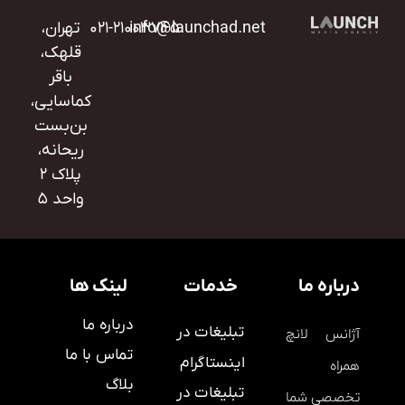
info@launchad.net
۰۲۱-۲۱۰۰۳۷۴۵
تهران،
قلهک،
باقر
کماسایی،
بن‌بست
ریحانه،
پلاک ۲
واحد ۵
درباره ما
خدمات
لینک ها
درباره ما
تبلیغات در
آژانس لانچ
تماس با ما
اینستاگرام
همراه
بلاگ
تبلیغات در
تخصصی شما