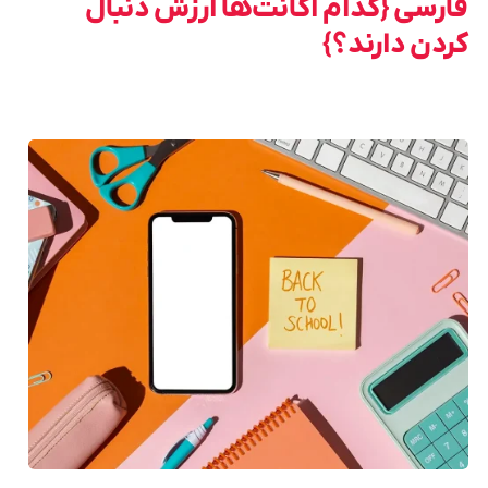
فارسی {کدام اکانت‌ها ارزش دنبال
کردن دارند؟}