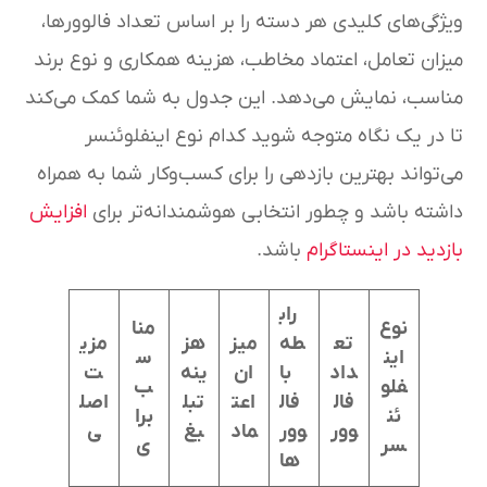
ویژگی‌های کلیدی هر دسته را بر اساس تعداد فالوورها،
میزان تعامل، اعتماد مخاطب، هزینه همکاری و نوع برند
مناسب، نمایش می‌دهد. این جدول به شما کمک می‌کند
تا در یک نگاه متوجه شوید کدام نوع اینفلوئنسر
می‌تواند بهترین بازدهی را برای کسب‌وکار شما به همراه
داشته باشد و چطور انتخابی هوشمندانه‌تر برای
افزایش
بازدید در اینستاگرام
باشد.
راب
نوع
منا
تع
طه
میز
هز
مزی
این
س
داد
با
ان
ینه
ت
فلو
ب
فال
فال
اعت
تبل
اصل
ئن
برا
وور
وور
ماد
یغ
ی
سر
ی
ها