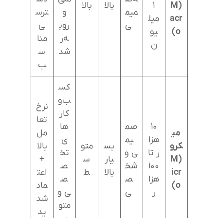
(M
۱
بالا
بالا
میم
و
ترس
acr
میل
ی
روب
ی
o)
یو
ه‌ر
منا
ن
شد
س
ب
کس
ب‌و
نرخ
کار
تعا
۱۰
صم
ها
می
مل
هزا
یم
ی
کرو
بس
متو
بالا
ر تا
ی و
تخ
(M
یار
س
+
۱۰۰
شخ
ص
icr
بالا
ط
اعت
هزا
ص
ص
o)
ماد
ر
ی
ی و
شد
متو
ید