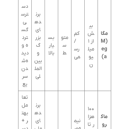
دس
برن
ترس
ده
ی
بی
ای
گس
مگا
ش
کم
متو
بس
بزر
ترد
(M
از ۱
/
س
یار
گ
ه و
eg
میل
رس
ط
بالا
و
دید
a)
یو
می
بین‌
ه‌ش
ن
المل
دن
لی
سر
یع
تعا
برن
مل
۱۰۰
ده
بهت
ماک
هزا
نیم
ای
ر +
رو
ر تا
ه‌ص
ملی
دس