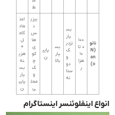
س
ط
بیزی
اعت
ن
ماد
بس
س‌
کام
یار
۱۰۰
ها
ل
نانو
نزدی
۰ تا
بس
ی
+
(N
ک
پایی
۱۰
یار
کو
هزی
an
و
ن
هزا
بالا
چ
نه
o)
دو
ر
ک
بس
ستا
و
یار
نه
محل
پایی
ی
ن
انواع اینفلوئنسر اینستاگرام