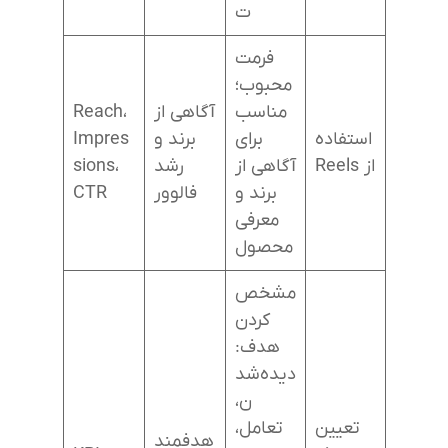
ت
فرمت
محبوب؛
مناسب
آگاهی از
Reach،
استفاده
برای
برند و
Impres
از Reels
آگاهی از
رشد
sions،
برند و
فالوور
CTR
معرفی
محصول
مشخص‌
کردن
هدف:
دیده‌شد
ن،
تعیین
تعامل،
هدفمند