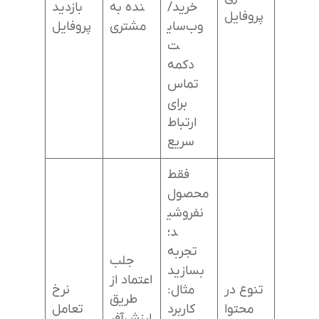
خرید/
نده به
بازدید
پروفایل
وب‌سای
مشتری
پروفایل
ت
دکمه
تماس
برای
ارتباط
سریع
فقط
محصول
نفروشی
د؛
تجربه
جلب
بسازید
اعتماد از
تنوع در
مثال:
نرخ
طریق
محتوا
کاربرد
تعامل
ارزش‌آفر