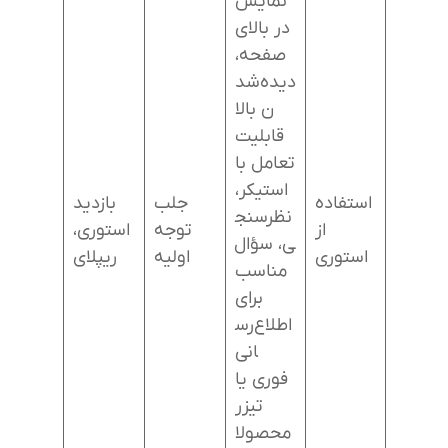
نمایش
در بالای
صفحه،
دیده‌شد
ن بالا
قابلیت
تعامل با
استیکر،
استفاده
جلب
بازدید
نظرسنج
از
توجه
استوری،
ی، سؤال
استوری
اولیه
ریپلای
مناسب
برای
اطلاع‌رس
انی
فوری یا
تیزر
محصولا