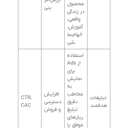
محصول
ینی
در زندگی
واقعی،
آموزش،
الهام‌بخ
شی
استفاده
از Ads
برای
نمایش
به
مخاطب
افزایش
تبلیغات
CTR،
دقیق
دسترسی
هدفمند
CAC
تبلیغ
و فروش
ریلزهای
موفق یا