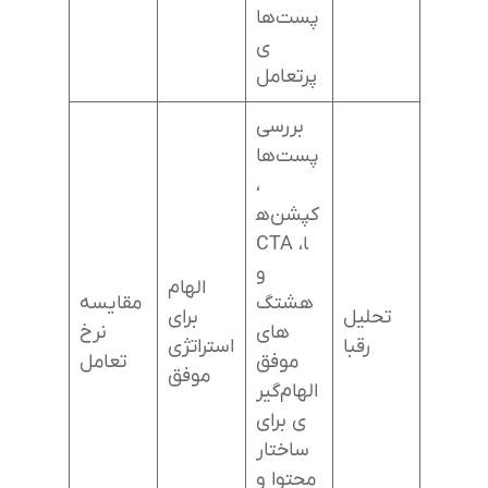
پست‌ها
ی
پرتعامل
بررسی
پست‌ها
،
کپشن‌ه
ا، CTA
و
الهام
هشتگ‌
مقایسه
تحلیل
برای
های
نرخ
رقبا
استراتژی
موفق
تعامل
موفق
الهام‌گیر
ی برای
ساختار
محتوا و