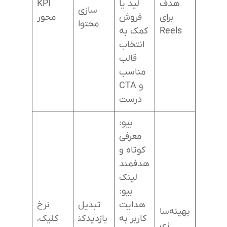
هدف
لید یا
KPI
سازی
برای
فروش
محور
محتوا
Reels
کمک به
انتخاب
قالب
مناسب
و CTA
درست
بیو:
معرفی
کوتاه و
هدفمند
لینک
بیو:
هدایت
تبدیل
نرخ
بهینه‌سا
کاربر به
بازدیدکن
کلیک،
زی