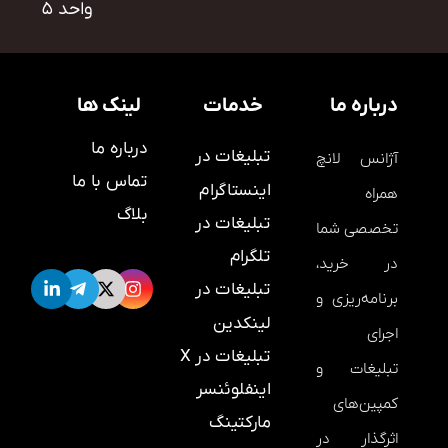
واحد ۵
درباره ما
خدمات
لینک ها
درباره ما
تبلیغات در
آژانس لانچ
تماس با ما
اینستاگرام
همراه
بلاگ
تبلیغات در
تخصصی شما
تلگرام
در خرید،
تبلیغات در
برنامه‌ریزی و
لینکدین
اجرای
تبلیغات در X
تبلیغات و
اینفلوئنسر
کمپین‌های
مارکتینگ
اثرگذار در