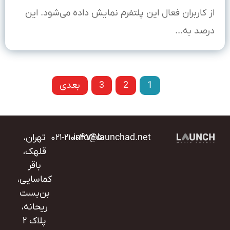
از کاربران فعال این پلتفرم نمایش داده می‌شود. این
درصد به...
قبل
1
2
3
بعدی
info@launchad.net
۰۲۱-۲۱۰۰۳۷۴۵
تهران،
قلهک،
باقر
کماسایی،
بن‌بست
ریحانه،
پلاک ۲