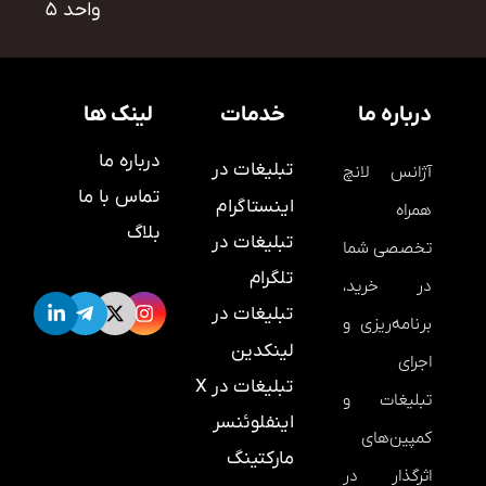
واحد ۵
درباره ما
خدمات
لینک ها
درباره ما
تبلیغات در
آژانس لانچ
تماس با ما
اینستاگرام
همراه
بلاگ
تبلیغات در
تخصصی شما
تلگرام
در خرید،
تبلیغات در
برنامه‌ریزی و
لینکدین
اجرای
تبلیغات در X
تبلیغات و
اینفلوئنسر
کمپین‌های
مارکتینگ
اثرگذار در