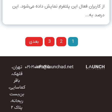
از کاربران فعال این پلتفرم نمایش داده می‌شود. این
درصد به...
قبل
1
2
3
بعدی
info@launchad.net
۰۲۱-۲۱۰۰۳۷۴۵
تهران،
قلهک،
باقر
کماسایی،
بن‌بست
ریحانه،
پلاک ۲